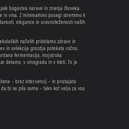
upek bogastva narave in znanja človeka. 
 in vina. Z minimalnimi posegi stremimo k 
danosti, elegance in uravnoteženosti naših 
ekoloških načelih pridelamo zdravo in 
ev in selekcija grozdja potekata ročno. 
ontana fermentacija, mojstrska 
 delamo, v vinogradu in v kleti. To je 
tena – brez intervencij – in pristajata 
 da bi se pila sama – tako kot velja za vsa 