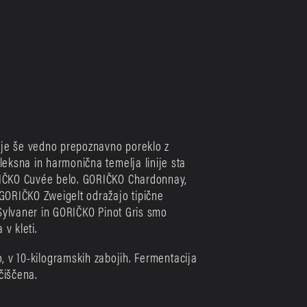
N
 je še vedno prepoznavno poreklo z 
ksna in harmonična temelja linije sta 
ČKO Cuvée belo. GORIČKO Chardonnay, 
ORIČKO Zweigelt odražajo tipične 
Sylvaner in GORIČKO Pinot Gris smo 
 v kleti.
, v 10-kilogramskih zabojih. Fermentacija 
čiščena.