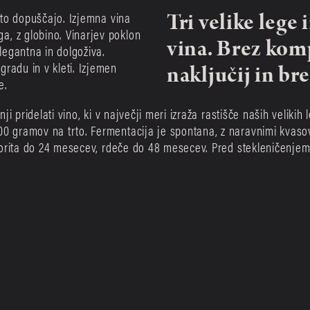
Tri velike lege i
 to dopuščajo. Izjemna vina 
, z globino. Vinarjev poklon 
vina. Brez kom
egantna in dolgoživa. 
radu in v kleti. Izjemen 
naključij in br
e. 
ji pridelati vino, ki v največji meri izraža rastišče naših velikih l
0 gramov na trto. Fermentacija je spontana, z naravnimi kvasovk
 zorita do 24 mesecev, rdeče do 48 mesecev. Pred stekleničenjem j