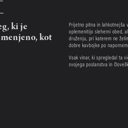
g, ki je 
Prijetno pitna in lahkotnejša 
oplemenitijo sleherni obed, a
menjeno, kot 
druženju, pri katerem ne želi
dobre kavbojke po napornem 
Vsak vinar, ki spregledal ta v
svojega poslanstva in človeš