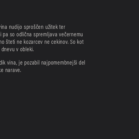
vina nudijo sproščen užitek ter 
li pa so odlična spremljava večernemu 
mo šteti ne kozarcev ne cekinov. So kot 
dnevu v obleki. 
idik vina, je pozabil najpomembnejši del 
ke narave.