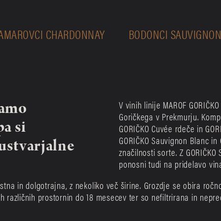
AMAROVCI CHARDONNAY
BODONCI SAUVIGNO
amo 
V vinih linije MAROF GORIČKO
Goričkega v Prekmurju. Komple
a si 
GORIČKO Cuvée rdeče in GORI
GORIČKO Sauvignon Blanc in G
stvarjalne 
značilnosti sorte. Z GORIČKO 
ponosni tudi na pridelavo vina
na in dolgotrajna, z nekoliko več širine. Grozdje se obira ročno
h različnih prostornin do 18 mesecev ter so nefiltrirana in nepre