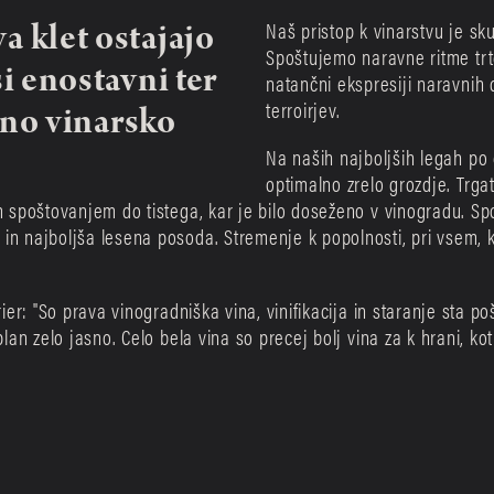
klet ostajajo 
Naš pristop k vinarstvu je sk
Spoštujemo naravne ritme trte
 enostavni ter 
natančni ekspresiji naravnih 
terroirjev.
tno vinarsko 
Na naših najboljših legah po 
optimalno zrelo grozdje. Trgat
im spoštovanjem do tistega, kar je bilo doseženo v vinogradu. Sp
n najboljša lesena posoda. Stremenje k popolnosti, pri vsem, kar
ier: "So prava vinogradniška vina, vinifikacija in staranje sta poš
plan zelo jasno. Celo bela vina so precej bolj vina za k hrani, kot