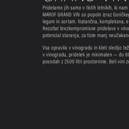
Pridelamo jih samo v tistih letnikih, ki nam
MAROF GRAND VIN so popoln izraz Goričkega
legam in sortam. Natančna, kompleksna, el
Rezultat brezkompromisne pridelave v vinog
potencial staranja, za tiste manj neučakan
Vsa opravila v vinogradu in kleti sledijo težn
v vinogradu, pridelek je minimalen — do 80
posodah z 2500 litri prostornine. Beli vini