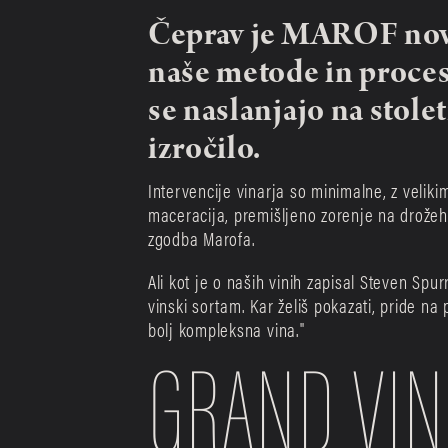
Čeprav je MAROF nova 
naše metode in procesi
se naslanjajo na stole
izročilo.
Intervencije vinarja so minimalne, z velik
maceracija, premišljeno zorenje na drožeh i
zgodba Marofa.
Ali kot je o naših vinih zapisal Steven Spurr
vinski sortam. Kar želiš pokazati, pride na 
bolj kompleksna vina."
GRAND VIN