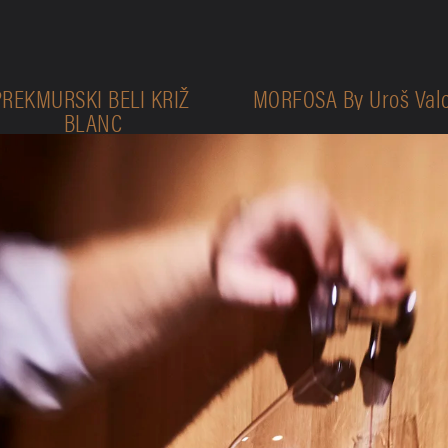
PREKMURSKI BELI KRIŽ 
MORFOSA By Uroš Valc
BLANC